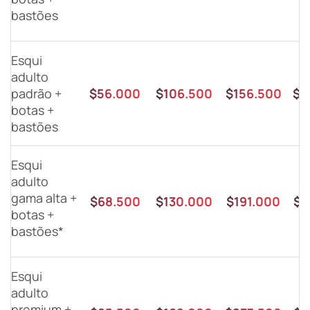
bastões
Esqui
adulto
padrão +
$56.000
$106.500
$156.500
$2
botas +
bastões
Esqui
adulto
gama alta +
$68.500
$130.000
$191.000
$2
botas +
bastões*
Esqui
adulto
premium +