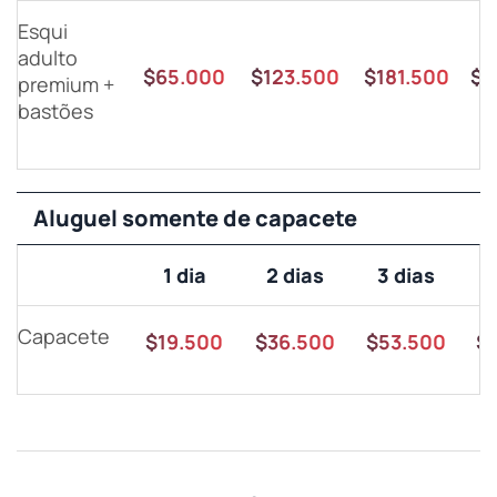
Esqui
adulto
$65.000
$123.500
$181.500
$2
premium +
bastões
Aluguel somente de capacete
1 dia
2 dias
3 dias
Capacete
$19.500
$36.500
$53.500
$