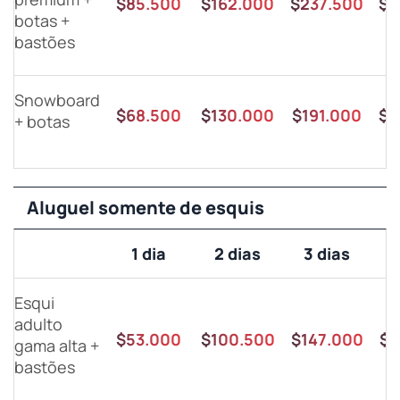
$85.500
$162.000
$237.500
$3
botas +
bastões
Snowboard
$68.500
$130.000
$191.000
$2
+ botas
Aluguel somente de esquis
1 dia
2 dias
3 dias
Esqui
adulto
$53.000
$100.500
$147.000
$1
gama alta +
bastões