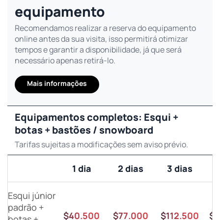
equipamento
Recomendamos realizar a reserva do equipamento
online antes da sua visita, isso permitirá otimizar
tempos e garantir a disponibilidade, já que será
necessário apenas retirá-lo.
Mais informações
Equipamentos completos: Esqui +
botas + bastões / snowboard
Tarifas sujeitas a modificações sem aviso prévio.
1 dia
2 dias
3 dias
Esqui júnior
padrão +
$40.500
$77.000
$112.500
$1
botas +