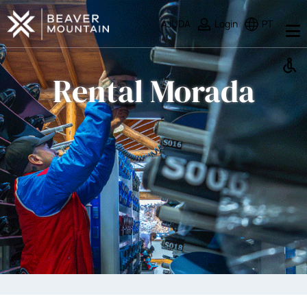
AJUDA
Login
PT
Rental Morada