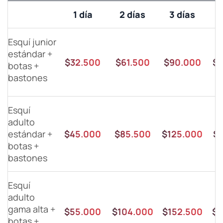
1 día
2 días
3 días
Esquí junior
estándar +
$32.500
$61.500
$90.000
$1
botas +
bastones
Esquí
adulto
estándar +
$45.000
$85.500
$125.000
$1
botas +
bastones
Esquí
adulto
gama alta +
$55.000
$104.000
$152.500
$1
botas +