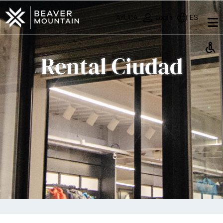
AYUDA
Login
ES
Rental Ciudad